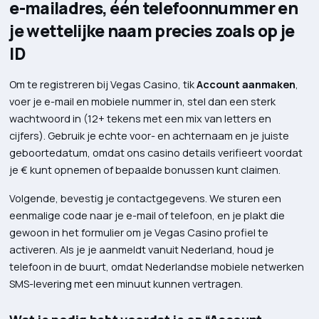
e-mailadres, één telefoonnummer en
je wettelijke naam precies zoals op je
ID
Om te registreren bij Vegas Casino, tik
Account aanmaken
,
voer je e-mail en mobiele nummer in, stel dan een sterk
wachtwoord in (12+ tekens met een mix van letters en
cijfers). Gebruik je echte voor- en achternaam en je juiste
geboortedatum, omdat ons casino details verifieert voordat
je € kunt opnemen of bepaalde bonussen kunt claimen.
Volgende, bevestig je contactgegevens. We sturen een
eenmalige code naar je e-mail of telefoon, en je plakt die
gewoon in het formulier om je Vegas Casino profiel te
activeren. Als je je aanmeldt vanuit Nederland, houd je
telefoon in de buurt, omdat Nederlandse mobiele netwerken
SMS-levering met een minuut kunnen vertragen.