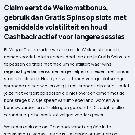
Claim eerst de Welkomstbonus,
gebruik dan Gratis Spins op slots met
gemiddelde volatiliteit en houd
Cashback actief voor langere sessies
Bij Vegas Casino raden we aan om de Welkomstbonus te
nemen voordat je iets anders doet, en dan je Gratis Spins toe
te passen op titels met medium volatiliteit waar wins
regelmatiger binnenkomen en je helpen om eisen met minder
stress te clearen. Houd je inzet steady, vermijd plotselinge
sprongen na een win, en volg je resterende spin count zodat
je ze niet verspilt op spellen die niet overeenkomen met de
bonusregels. Als je speelt vanuit Nederland, worden alle
bonuswaarden en aftrekkingen getoond in € zodat je elke
verandering in balans kunt volgen zonder giswerk.
We raden ook aan om Cashback vanaf dag één in te
schakelen. Bij Vegas Casino is Cashback ontworpen om