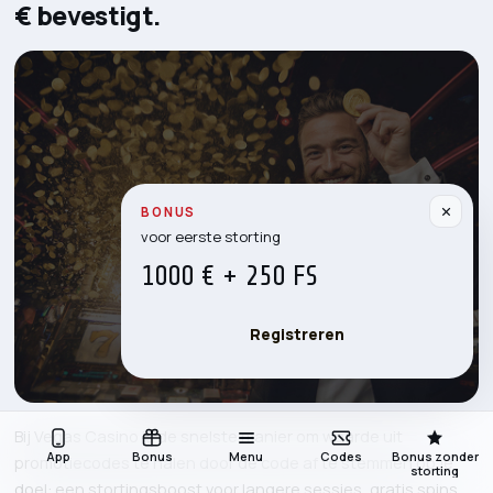
€ bevestigt.
BONUS
voor eerste storting
1000 € + 250 FS
Registreren
Bij Vegas Casino is de snelste manier om waarde uit
App
Bonus
Menu
Codes
Bonus zonder
promotiecodes te halen door de code af te stemmen op je
storting
doel: een stortingsboost voor langere sessies, gratis spins