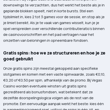
downswings te verzachten, dus het werkt het beste als je in
geplande blokken speelt, niet in korte bursts. Stel een
tijdslimiet in, kies 2 tot 3 games voor de sessie, en stop als je
je limiet bereikt. Als je te vaak van games wisselt, kun je je
spel verspreiden over verschillende contributieratio's binnen
de casinovoorschriften en het pad vertragen naar het
omzetten van beloningen in opneembare fondsen.
Gratis spins: hoe we ze structureren en hoe je ze
goed gebruikt
Onze gratis spins zijn meestal gekoppeld aan specifieke
slotgames en komen met een vaste spinwaarde, zoals €0,10,
€0,20 of €0,50 per spin, afhankelijk van de promo. Bij Vegas
Casino worden eventuele winsten uit gratis spins
gecrediteerd als bonusfondsen, wat betekent dat ze
dezelfde doorspelingslogica volgen als de rest van de
promotie. Een eenvoudige aanpak werkt het beste: kies één
in aanmerking komend spel, voltooi de spins in één zit, en