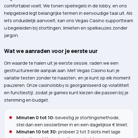
comfortabel voelt. We tonen spelregels in de lobby, en ons
helpgebied legt belangrijke termen in eenvoudige taal uit. Als
iets onduidelijk aanvoelt, kan ons Vegas Casino supportteam
u begeleiden bij stortingen, limieten en spelkeuzes zonder
jargon.
Wat we aanraden voor je eerste uur
Om waarde te halen uit je eerste sessie, raden we een
gestructureerde aanpak aan. Met Vegas Casino kun je
variatie testen zonder te haasten, en je kunt op elk moment
pauzeren. Onze casinolobby is georganiseerd op volatiliteit
en functiestijl, zodat je games kunt kiezen die passen bij je
stemming en budget.
Minuten 0 tot 10:
bevestig je stortingsmethode,
stel dan een sessietimer in en een dagelijkse € limiet.
Minuten 10 tot 30:
probeer 2 tot 3 slots met lage