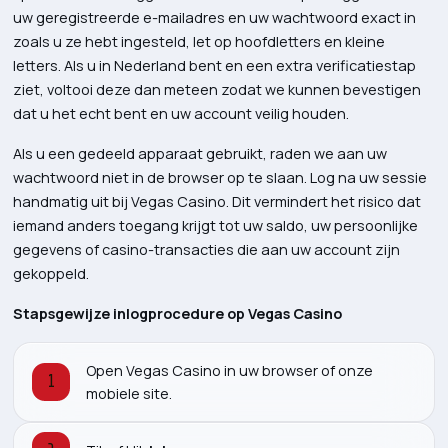
uw geregistreerde e-mailadres en uw wachtwoord exact in
zoals u ze hebt ingesteld, let op hoofdletters en kleine
letters. Als u in Nederland bent en een extra verificatiestap
ziet, voltooi deze dan meteen zodat we kunnen bevestigen
dat u het echt bent en uw account veilig houden.
Als u een gedeeld apparaat gebruikt, raden we aan uw
wachtwoord niet in de browser op te slaan. Log na uw sessie
handmatig uit bij Vegas Casino. Dit vermindert het risico dat
iemand anders toegang krijgt tot uw saldo, uw persoonlijke
gegevens of casino-transacties die aan uw account zijn
gekoppeld.
Stapsgewijze inlogprocedure op Vegas Casino
Open Vegas Casino in uw browser of onze
mobiele site.