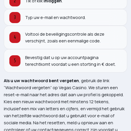
Tik of klik
Inloggen
.
Typ uw e-mail en wachtwoord.
Voltooi de beveiligingscontrole als deze
verschijnt, zoals een eenmalige code.
Bevestig dat u op uw accountpagina
terechtkomt voordat u een storting in € doet.
Als u uw wachtwoord bent vergeten
, gebruik de link
“Wachtwoord vergeten” op Vegas Casino. We sturen een
reset-e-mail naar het adres dat aan uw profiel is gekoppeld.
Kies een nieuw wachtwoord met minstens 12 tekens,
inclusief een mix van letters en cijfers, en vermijd het gebruik
van hetzelfde wachtwoord dat u gebruikt voor e-mail of
sociale media. Na het resetten, meld u opnieuw aan en
controleer of uw contactgegevens correct zijn voordat u