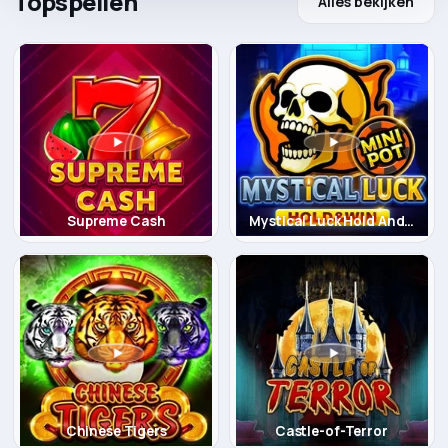
Topspellen
Alles bekijken
Supreme Cash
Mystical Luck Hold And Win
Chinese Tigers
Castle-of-Terror