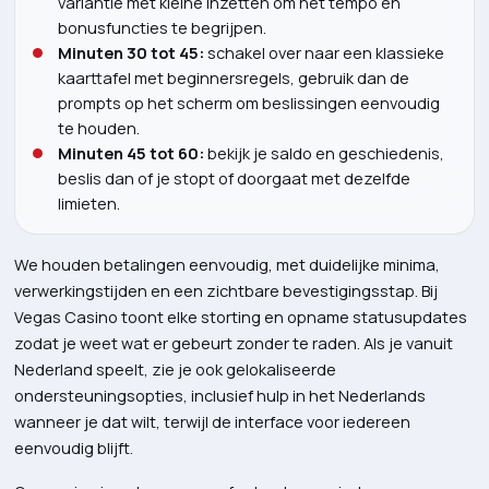
variantie met kleine inzetten om het tempo en
bonusfuncties te begrijpen.
Minuten 30 tot 45:
schakel over naar een klassieke
kaarttafel met beginnersregels, gebruik dan de
prompts op het scherm om beslissingen eenvoudig
te houden.
Minuten 45 tot 60:
bekijk je saldo en geschiedenis,
beslis dan of je stopt of doorgaat met dezelfde
limieten.
We houden betalingen eenvoudig, met duidelijke minima,
verwerkingstijden en een zichtbare bevestigingsstap. Bij
Vegas Casino toont elke storting en opname statusupdates
zodat je weet wat er gebeurt zonder te raden. Als je vanuit
Nederland speelt, zie je ook gelokaliseerde
ondersteuningsopties, inclusief hulp in het Nederlands
wanneer je dat wilt, terwijl de interface voor iedereen
eenvoudig blijft.