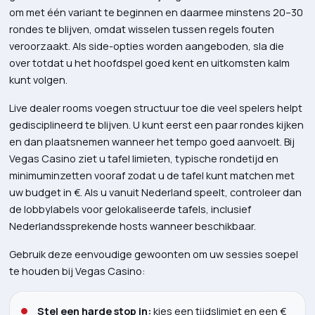
om met één variant te beginnen en daarmee minstens 20–30
rondes te blijven, omdat wisselen tussen regels fouten
veroorzaakt. Als side-opties worden aangeboden, sla die
over totdat u het hoofdspel goed kent en uitkomsten kalm
kunt volgen.
Live dealer rooms voegen structuur toe die veel spelers helpt
gedisciplineerd te blijven. U kunt eerst een paar rondes kijken
en dan plaatsnemen wanneer het tempo goed aanvoelt. Bij
Vegas Casino ziet u tafel limieten, typische rondetijd en
minimuminzetten vooraf zodat u de tafel kunt matchen met
uw budget in €. Als u vanuit Nederland speelt, controleer dan
de lobbylabels voor gelokaliseerde tafels, inclusief
Nederlandssprekende hosts wanneer beschikbaar.
Gebruik deze eenvoudige gewoonten om uw sessies soepel
te houden bij Vegas Casino:
Stel een harde stop in:
kies een tijdslimiet en een €