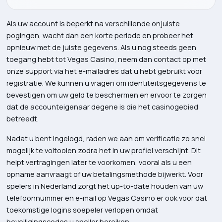
Als uw account is beperkt na verschillende onjuiste
pogingen, wacht dan een korte periode en probeer het
opnieuw met de juiste gegevens. Als u nog steeds geen
toegang hebt tot Vegas Casino, neem dan contact op met
onze support via het e-mailadres dat u hebt gebruikt voor
registratie. We kunnen u vragen om identiteitsgegevens te
bevestigen om uw geld te beschermen en ervoor te zorgen
dat de accounteigenaar degene is die het casinogebied
betreedt.
Nadat u bent ingelogd, raden we aan om verificatie zo snel
mogelijk te voltooien zodra het in uw profiel verschijnt. Dit
helpt vertragingen later te voorkomen, vooral als u een
opname aanvraagt of uw betalingsmethode bijwerkt. Voor
spelers in Nederland zorgt het up-to-date houden van uw
telefoonnummer en e-mail op Vegas Casino er ook voor dat
toekomstige logins soepeler verlopen omdat
beveiligingscodes u sneller bereiken.