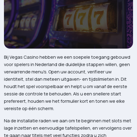
Bij Vegas Casino hebben we een soepele toegang gebouwd
voor spelers in Nederland die duidelijke stappen willen, geen
verwarrende menu's. Open uw account, verifieer uw
identiteit, stel dan meteen uitgaven- en tijdslimieten in. Dit
houdt het spel voorspelbaar en helpt u om vanaf de eerste
sessie de controle te behouden. Als u een snellere start
prefereert, houden we het formulier kort en tonen we elke
vereiste op één scherm.
Na de installatie raden we aan om te beginnen met slots met
lage inzetten en eenvoudige tafelspellen, en vervolgens over
te gaan naar titels met veel functies zodra u zich